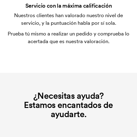
¿Qué es una plantilla de impresión?
Servicio con la máxima calificación
La plantilla de impresión es un tipo de plantilla
Nuestros clientes han valorado nuestro nivel de
utilizada para imprimir. Se debe producir una
servicio, y la puntuación habla por sí sola.
plantilla de impresión para cada color que se va a
Prueba tú mismo a realizar un pedido y comprueba lo
imprimir. El coste de la plantilla de impresión se
acertada que es nuestra valoración.
elimina si se repite el pedido.
¿Necesitas ayuda?
Estamos encantados de
ayudarte.