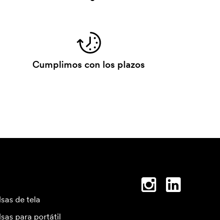
Cumplimos con los plazos
lsas de tela
lsas para portátil