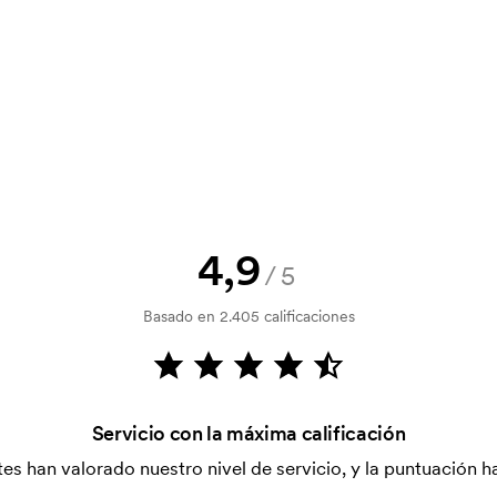
? Envíanos tu logotipo y tendrás el
la verificación del crédito. La
acepta el pago con tarjeta.
4,9
/5
tilizada para imprimir. Se debe
Basado en 2.405 calificaciones
r que se va a imprimir. El coste de la
dido.
Servicio con la máxima calificación
es han valorado nuestro nivel de servicio, y la puntuación ha