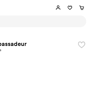
assadeur
s