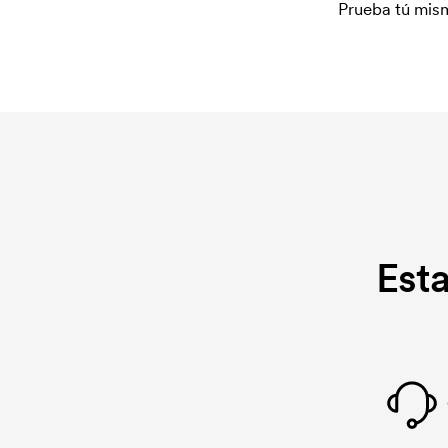
Prueba tú mism
Est