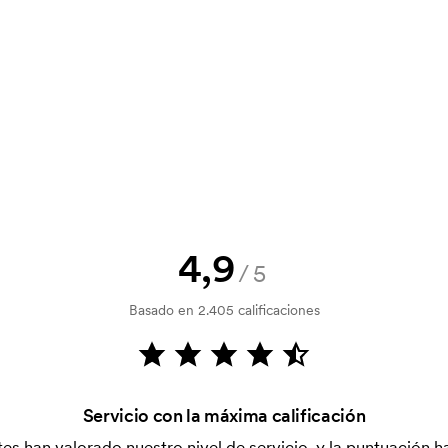
00
0,00
0,00
0,00
y un presupuesto antes de que tu
? Envíanos tu logotipo y tendrás el
la verificación del crédito. La
acepta el pago con tarjeta.
4,9
/5
al. Ese coste inicial es una tarifa
Basado en 2.405 calificaciones
. El coste inicial no se elimina al
Servicio con la máxima calificación
es han valorado nuestro nivel de servicio, y la puntuación ha