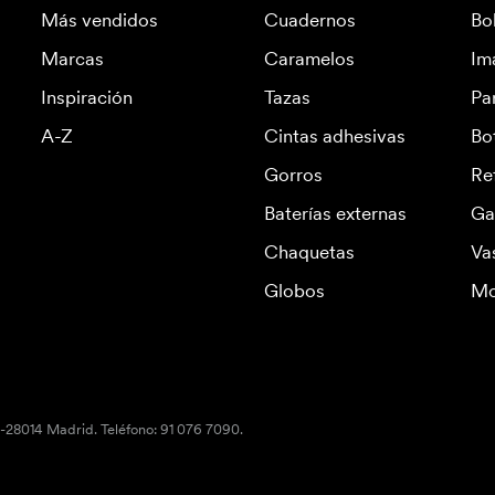
Más vendidos
Cuadernos
Bo
Marcas
Caramelos
Im
Inspiración
Tazas
Pa
A-Z
Cintas adhesivas
Bo
Gorros
Re
Baterías externas
Ga
Chaquetas
Va
Globos
Mo
S-28014 Madrid. Teléfono: 91 076 7090.