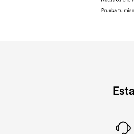
Prueba tú mism
Est