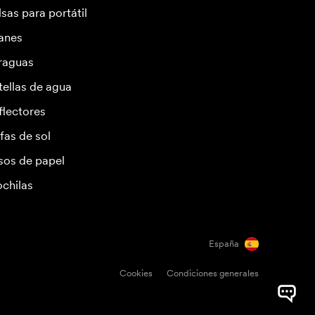
lsas para portátil
anes
raguas
tellas de agua
flectores
fas de sol
sos de papel
chilas
España
Cookies
Condiciones generales