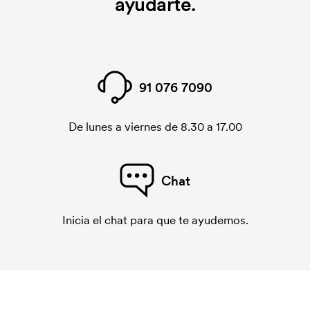
ayudarte.
¿Qué es una tarjeta de bordado?
Una tarjeta de bordado es un archivo digital que
indica cómo debe bordar la máquina. Se debe
producir una tarjeta de bordado para cada diseño
que se borda. El coste de la tarjeta de bordado se
91 076 7090
elimina si se repite el pedido.
De lunes a viernes de 8.30 a 17.00
Chat
Inicia el chat para que te ayudemos.