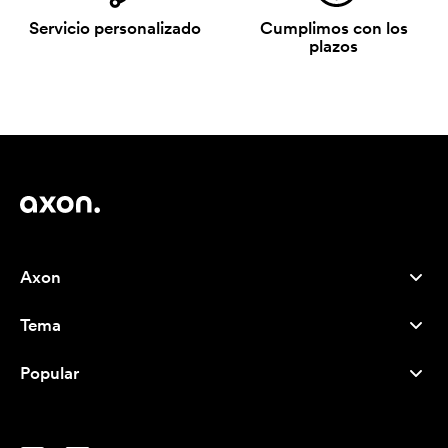
Servicio personalizado
Cumplimos con los
plazos
Axon
Atención al cliente
Tema
Nosotros
Novedades
Careers
Popular
Más vendidos
Bolígrafos
Sostenibilidad
Marcas
Bolsas de tela