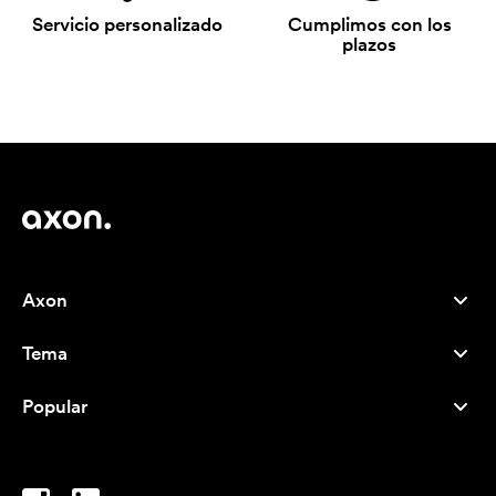
Servicio personalizado
Cumplimos con los
plazos
Axon
Atención al cliente
Tema
Nosotros
Novedades
Careers
Popular
Más vendidos
Bolígrafos
Sostenibilidad
Marcas
Bolsas de tela
Inspiración