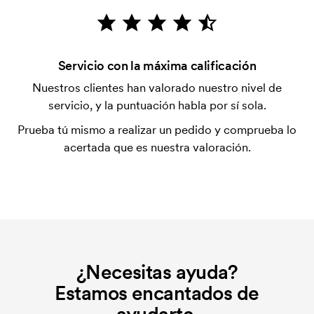
después de la entrega. Se acepta el pago con
tarjeta.
¿Es posible mezclar tamaños?
Servicio con la máxima calificación
Sí, es posible.
Nuestros clientes han valorado nuestro nivel de
servicio, y la puntuación habla por sí sola.
¿Dónde se puede hacer la impresión?
La impresión se puede hacer, en principio, en
Prueba tú mismo a realizar un pedido y comprueba lo
cualquier lugar, siempre que no esté a menos de 30
acertada que es nuestra valoración.
mm de una costura.
¿Qué es una plantilla de impresión?
La plantilla de impresión es un tipo de plantilla
utilizada para imprimir. Se debe producir una
plantilla de impresión para cada color que se va a
imprimir. El coste de la plantilla de impresión se
¿Necesitas ayuda?
elimina si se repite el pedido.
Estamos encantados de