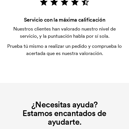
tarjeta.
¿Es posible mezclar tamaños?
Servicio con la máxima calificación
Sí, es posible.
Nuestros clientes han valorado nuestro nivel de
servicio, y la puntuación habla por sí sola.
¿Dónde se puede hacer la impresión?
La impresión se puede hacer, en principio, en
Prueba tú mismo a realizar un pedido y comprueba lo
cualquier lugar, siempre que no esté a menos de 30
acertada que es nuestra valoración.
mm de una costura.
¿Qué es una plantilla de impresión?
La plantilla de impresión es un tipo de plantilla
utilizada para imprimir. Se debe producir una
plantilla de impresión para cada color que se va a
imprimir. El coste de la plantilla de impresión se
¿Necesitas ayuda?
elimina si se repite el pedido.
Estamos encantados de
ayudarte.