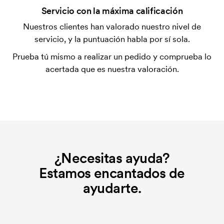
¿Qué es una plantilla de impresión?
Servicio con la máxima calificación
La plantilla de impresión es un tipo de plantilla
Nuestros clientes han valorado nuestro nivel de
utilizada para imprimir. Se debe producir una
servicio, y la puntuación habla por sí sola.
plantilla de impresión para cada color que se va a
Prueba tú mismo a realizar un pedido y comprueba lo
imprimir. El coste de la plantilla de impresión se
acertada que es nuestra valoración.
elimina si se repite el pedido.
¿Necesitas ayuda?
Estamos encantados de
ayudarte.