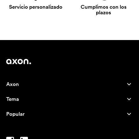
Servicio personalizado
Cumplimos con los
plazos
Axon
Atención al cliente
Tema
Nosotros
Novedades
Careers
Popular
Más vendidos
Bolígrafos
Sostenibilidad
Marcas
Bolsas de tela
Inspiración