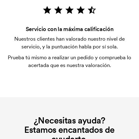
después de la entrega. Se acepta el pago con
tarjeta.
¿Qué es una plantilla de impresión?
Servicio con la máxima calificación
La plantilla de impresión es un tipo de plantilla
Nuestros clientes han valorado nuestro nivel de
utilizada para imprimir. Se debe producir una
servicio, y la puntuación habla por sí sola.
plantilla de impresión para cada color que se va a
Prueba tú mismo a realizar un pedido y comprueba lo
imprimir. El coste de la plantilla de impresión se
acertada que es nuestra valoración.
elimina si se repite el pedido.
¿Necesitas ayuda?
Estamos encantados de