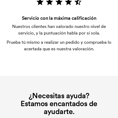
tarjeta.
¿Qué es una plantilla de impresión?
Servicio con la máxima calificación
La plantilla de impresión es un tipo de plantilla
Nuestros clientes han valorado nuestro nivel de
utilizada para imprimir. Se debe producir una
servicio, y la puntuación habla por sí sola.
plantilla de impresión para cada color que se va a
Prueba tú mismo a realizar un pedido y comprueba lo
imprimir. El coste de la plantilla de impresión se
acertada que es nuestra valoración.
elimina si se repite el pedido.
¿Necesitas ayuda?
Estamos encantados de
ayudarte.