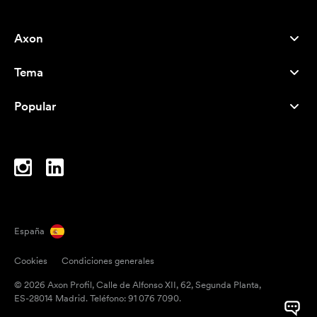
Axon
Atención al cliente
Tema
Nosotros
Novedades
Careers
Popular
Más vendidos
Bolígrafos
Sostenibilidad
Marcas
Bolsas de tela
Inspiración
Cuadernos
A-Z
Bolsas para portátil
Caramelos
España
Imanes
Cookies
Condiciones generales
Tazas
© 2026 Axon Profil, Calle de Alfonso XII, 62, Segunda Planta,
Paraguas
ES-28014 Madrid. Teléfono: 91 076 7090.