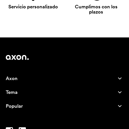
Servicio personalizado
Cumplimos con los
plazos
Axon
Atención al cliente
Tema
Nosotros
Novedades
Careers
Popular
Más vendidos
Bolígrafos
Sostenibilidad
Marcas
Bolsas de tela
Inspiración