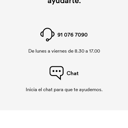
ayudarte.
Una tarjeta de bordado es un archivo digital que
indica cómo debe bordar la máquina. Se debe
producir una tarjeta de bordado para cada diseño
que se borda. El coste de la tarjeta de bordado se
91 076 7090
elimina si se repite el pedido.
De lunes a viernes de 8.30 a 17.00
Chat
Inicia el chat para que te ayudemos.