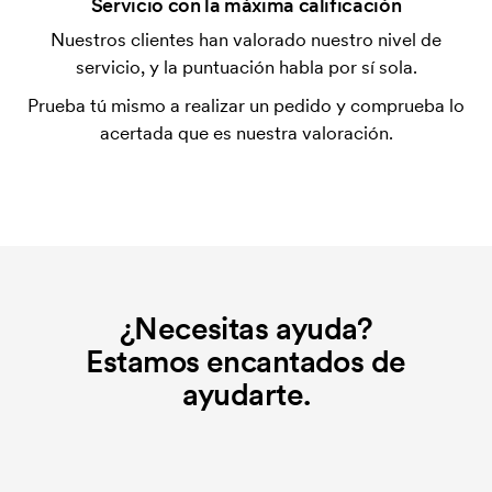
Servicio con la máxima calificación
La plantilla de impresión es un tipo de plantilla
Nuestros clientes han valorado nuestro nivel de
utilizada para imprimir. Se debe producir una
servicio, y la puntuación habla por sí sola.
plantilla de impresión para cada color que se va a
Prueba tú mismo a realizar un pedido y comprueba lo
imprimir. El coste de la plantilla de impresión se
acertada que es nuestra valoración.
elimina si se repite el pedido.
¿Necesitas ayuda?
Estamos encantados de
ayudarte.