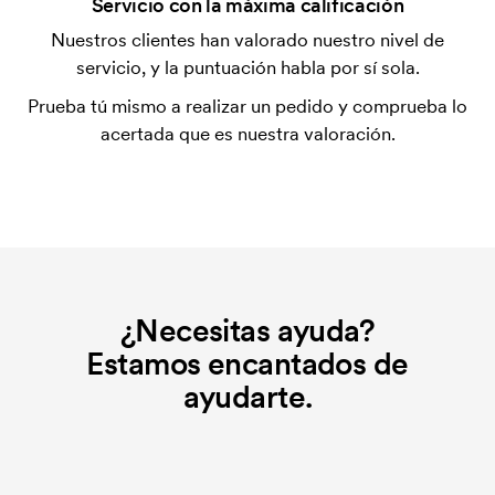
Servicio con la máxima calificación
La plantilla de impresión es un tipo de plantilla
Nuestros clientes han valorado nuestro nivel de
utilizada para imprimir. Se debe producir una
servicio, y la puntuación habla por sí sola.
plantilla de impresión para cada color que se va a
Prueba tú mismo a realizar un pedido y comprueba lo
imprimir. El coste de la plantilla de impresión se
acertada que es nuestra valoración.
elimina si se repite el pedido.
¿Qué es el coste inicial?
Algunos productos tienen un coste de marcaje
inicial. Ese coste inicial es una tarifa que se aplica
para la puesta en marcha del marcaje. El coste
inicial no se elimina al repetir un pedido.
¿Necesitas ayuda?
Estamos encantados de
ayudarte.