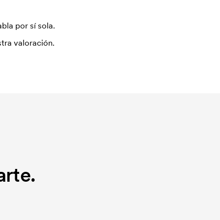
bla por sí sola.
tra valoración.
rte.