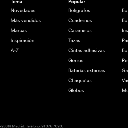
Tema
Popular
Novedades
Bolígrafos
Bo
Más vendidos
Cuadernos
Bo
Marcas
Caramelos
Im
Inspiración
Tazas
Pa
A-Z
Cintas adhesivas
Bo
Gorros
Re
Baterías externas
Ga
Chaquetas
Va
Globos
Mo
S-28014 Madrid. Teléfono: 91 076 7090.