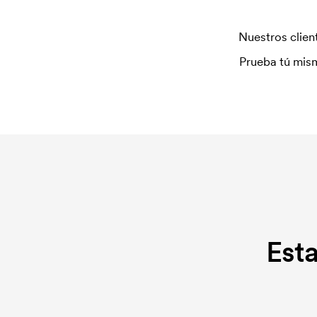
Nuestros client
Prueba tú mism
Est