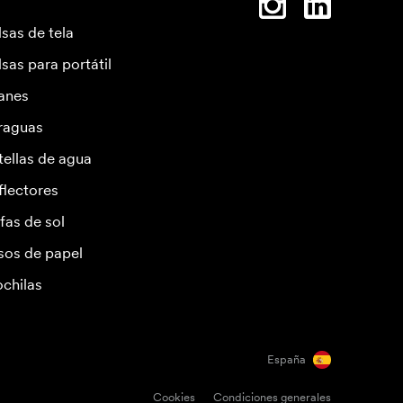
lsas de tela
lsas para portátil
anes
raguas
tellas de agua
flectores
fas de sol
sos de papel
chilas
España
Cookies
Condiciones generales