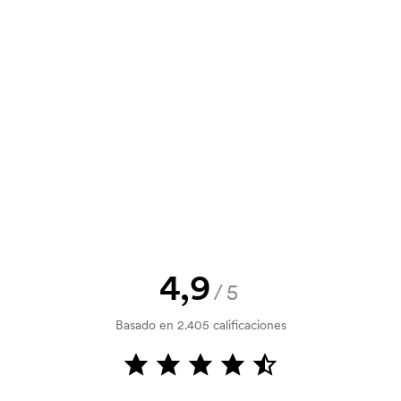
y un presupuesto antes de que tu
? Envíanos tu logotipo y tendrás el
la verificación del crédito. La
acepta el pago con tarjeta.
4,9
/5
tilizada para imprimir. Se debe
Basado en 2.405 calificaciones
r que se va a imprimir. El coste de la
dido.