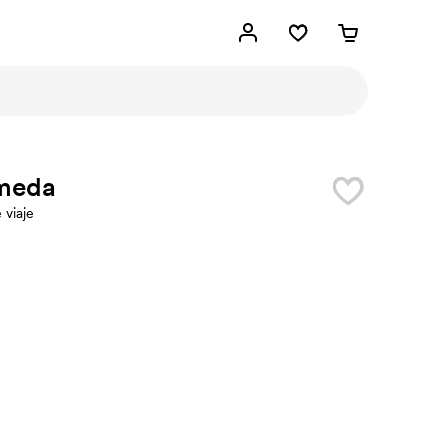
meda
 viaje