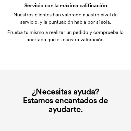
¿Qué es una plantilla de impresión?
Servicio con la máxima calificación
La plantilla de impresión es un tipo de plantilla
Nuestros clientes han valorado nuestro nivel de
utilizada para imprimir. Se debe producir una
servicio, y la puntuación habla por sí sola.
plantilla de impresión para cada color que se va a
Prueba tú mismo a realizar un pedido y comprueba lo
imprimir. El coste de la plantilla de impresión se
acertada que es nuestra valoración.
elimina si se repite el pedido.
¿Necesitas ayuda?
Estamos encantados de
ayudarte.