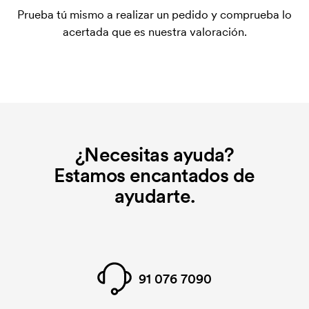
para la puesta en marcha del marcaje. El coste
Prueba tú mismo a realizar un pedido y comprueba lo
inicial no se elimina al repetir un pedido.
acertada que es nuestra valoración.
¿Necesitas ayuda?
Estamos encantados de
ayudarte.
91 076 7090